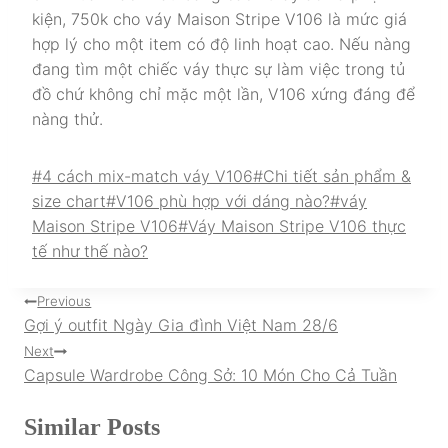
kiện, 750k cho váy Maison Stripe V106 là mức giá
hợp lý cho một item có độ linh hoạt cao. Nếu nàng
đang tìm một chiếc váy thực sự làm việc trong tủ
đồ chứ không chỉ mặc một lần, V106 xứng đáng để
nàng thử.
Post
#
4 cách mix-match váy V106
#
Chi tiết sản phẩm &
Tags:
size chart
#
V106 phù hợp với dáng nào?
#
váy
Maison Stripe V106
#
Váy Maison Stripe V106 thực
tế như thế nào?
Điều
Previous
Gợi ý outfit Ngày Gia đình Việt Nam 28/6
hướng
Next
Capsule Wardrobe Công Sở: 10 Món Cho Cả Tuần
bài
viết
Similar Posts