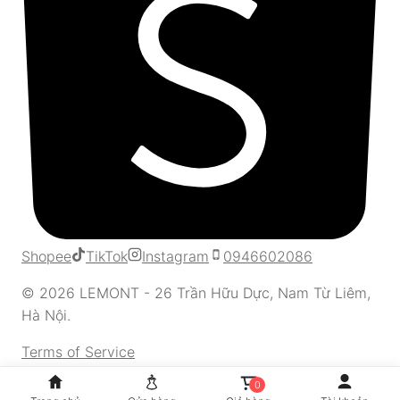
Shopee
TikTok
Instagram
0946602086
© 2026 LEMONT - 26 Trần Hữu Dực, Nam Từ Liêm,
Hà Nội.
Terms of Service
0
Privacy Policy