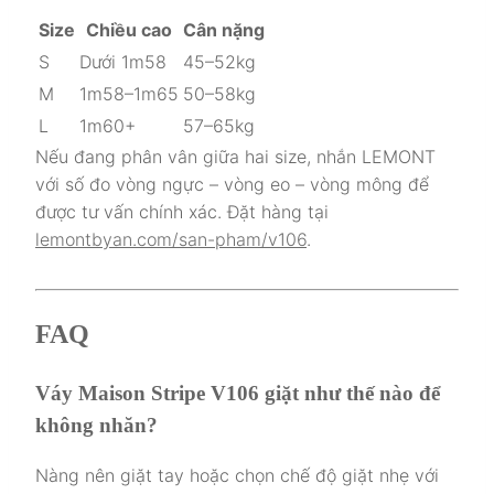
Size
Chiều cao
Cân nặng
S
Dưới 1m58
45–52kg
M
1m58–1m65
50–58kg
L
1m60+
57–65kg
Nếu đang phân vân giữa hai size, nhắn LEMONT
với số đo vòng ngực – vòng eo – vòng mông để
được tư vấn chính xác. Đặt hàng tại
lemontbyan.com/san-pham/v106
.
FAQ
Váy Maison Stripe V106 giặt như thế nào để
không nhăn?
Nàng nên giặt tay hoặc chọn chế độ giặt nhẹ với