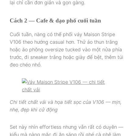
lại chỉ cần đơn giản và gọn gàng.
Cách 2 — Cafe & dạo phố cuối tuần
Cuối tuần, nàng có thể phối váy Maison Stripe
V106 theo hướng casual hơn. Thử áo thun trắng
hoặc áo phông oversize tucked vào một nửa phía
trước, đi sneaker trắng hoặc giày đế bệt, thêm túi
đeo chéo nhỏ.
Chi tiết chất vải và họa tiết sọc của V106 — mịn,
nhẹ, đẹp khi cử động
Set này nhìn effortless nhưng vẫn rất có duyên —
kiểu mà nàng mặc đi ăn sáng rồi ghé cà phê làm