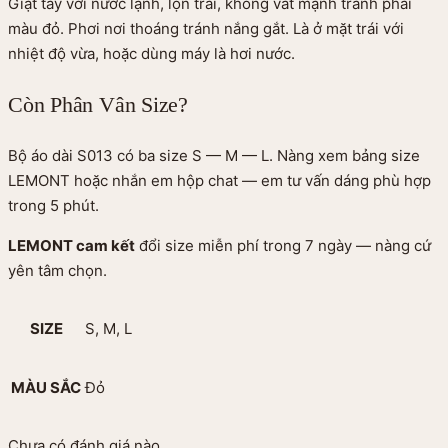
Giặt tay với nước lạnh, lộn trái, không vắt mạnh tránh phai
màu đỏ. Phơi nơi thoáng tránh nắng gắt. Là ở mặt trái với
nhiệt độ vừa, hoặc dùng máy là hơi nước.
Còn Phân Vân Size?
Bộ áo dài S013 có ba size S — M — L. Nàng xem
bảng size
LEMONT
hoặc nhắn em hộp chat — em tư vấn dáng phù hợp
trong 5 phút.
LEMONT cam kết
đổi size miễn phí trong 7 ngày — nàng cứ
yên tâm chọn.
SIZE
S, M, L
MÀU SẮC
Đỏ
Chưa có đánh giá nào.