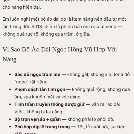
cho nàng hiện đại.
Em luôn nghĩ một bộ áo dài đỏ là item nàng nên đầu tư một
lần trong đời. S013 chính là phiên bản em recommend —
không quá rực rỡ, không quá trầm, ở giữa.
Vì Sao Bộ Áo Dài Ngọc Hồng Vũ Hợp Với
Nàng
Sắc đỏ ngọc trầm ấm
— không gắt, không xỉn, tone đỏ
“ngọc” rất riêng.
Phom cách tân tinh gọn
— không quá rộng, không quá
ôm, vừa khuôn mặt và vóc dáng.
Tinh thần truyền thống được giữ
— vẫn ra “áo dài
Việt”, không bị lai căng.
Bộ trọn vẹn áo + quần
— không phải lo phối đồ.
Phù hợp dịp lễ trang trọng
— Tết, lễ cưới hỏi, sự kiện