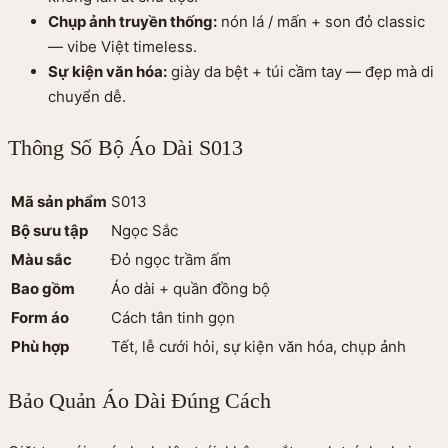
Chụp ảnh truyền thống:
nón lá / mấn + son đỏ classic
— vibe Việt timeless.
Sự kiện văn hóa:
giày da bệt + túi cầm tay — đẹp mà di
chuyển dễ.
Thông Số Bộ Áo Dài S013
Mã sản phẩm
S013
Bộ sưu tập
Ngọc Sắc
Màu sắc
Đỏ ngọc trầm ấm
Bao gồm
Áo dài + quần đồng bộ
Form áo
Cách tân tinh gọn
Phù hợp
Tết, lễ cưới hỏi, sự kiện văn hóa, chụp ảnh
Bảo Quản Áo Dài Đúng Cách