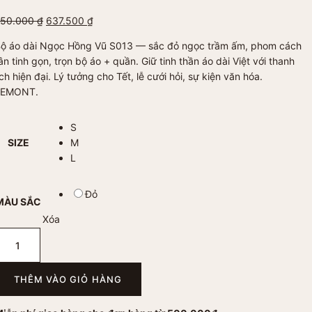
Giá
Giá
750.000
₫
637.500
₫
gốc
hiện
ộ áo dài Ngọc Hồng Vũ S013 — sắc đỏ ngọc trầm ấm, phom cách
là:
tại
ân tinh gọn, trọn bộ áo + quần. Giữ tinh thần áo dài Việt với thanh
750.000 ₫.
là:
ịch hiện đại. Lý tưởng cho Tết, lễ cưới hỏi, sự kiện văn hóa.
637.500 ₫.
LEMONT.
S
SIZE
M
L
Đỏ
MÀU SẮC
Xóa
ộ
o
ài
THÊM VÀO GIỎ HÀNG
gọc
ồng
ũ