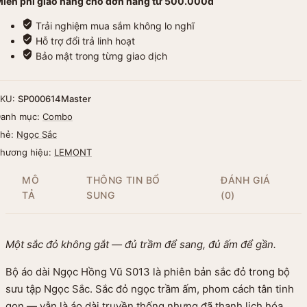
iễn phí giao hàng cho đơn hàng từ 500.000đ
Trải nghiệm mua sắm không lo nghĩ
013
Hỗ trợ đổi trả linh hoạt
Bảo mật trong từng giao dịch
gọc
ắc
SKU:
SP000614Master
LEMONT
anh mục:
Combo
ố
ượng
hẻ:
Ngọc Sắc
hương hiệu:
LEMONT
MÔ
THÔNG TIN BỔ
ĐÁNH GIÁ
TẢ
SUNG
(0)
Một sắc đỏ không gắt — đủ trầm để sang, đủ ấm để gần.
Bộ áo dài Ngọc Hồng Vũ S013 là phiên bản sắc đỏ trong bộ
sưu tập
Ngọc Sắc
. Sắc đỏ ngọc trầm ấm, phom cách tân tinh
gọn — vẫn là áo dài truyền thống nhưng đã thanh lịch hóa