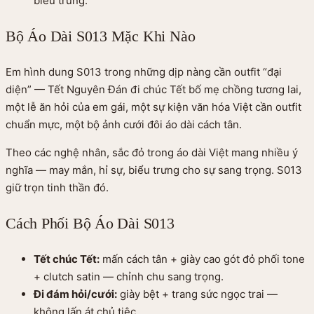
biểu trưng.
Bộ Áo Dài S013 Mặc Khi Nào
Em hình dung S013 trong những dịp nàng cần outfit “đại
diện” — Tết Nguyên Đán đi chúc Tết bố mẹ chồng tương lai,
một lễ ăn hỏi của em gái, một sự kiện văn hóa Việt cần outfit
chuẩn mực, một bộ ảnh cưới đôi áo dài cách tân.
Theo các nghệ nhân, sắc đỏ trong
áo dài Việt
mang nhiều ý
nghĩa — may mắn, hỉ sự, biểu trưng cho sự sang trọng. S013
giữ trọn tinh thần đó.
Cách Phối Bộ Áo Dài S013
Tết chúc Tết:
mấn cách tân + giày cao gót đỏ phối tone
+ clutch satin — chỉnh chu sang trọng.
Đi đám hỏi/cưới:
giày bệt + trang sức ngọc trai —
không lấn át chủ tiệc.